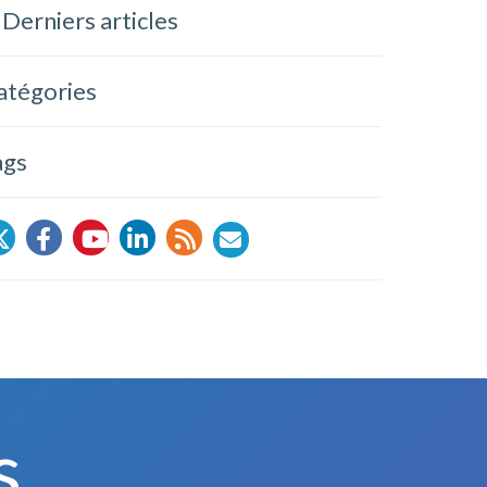
Derniers articles
atégories
ags
s